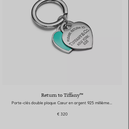
Elsa Peretti®
Comment assortir alliance et
bague de fiançailles
Return to Tiffany™
Porte-clés double plaque Cœur en argent 925 millièmes et finition émaillée Tiffany Blue®
€ 320