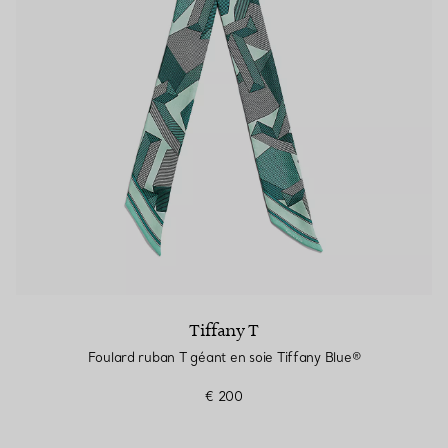
Bagues pour couples
Bagues Eternité
expert en diamants Tiffany.
Tiffany T
Foulard ruban T géant en soie Tiffany Blue®
€ 200