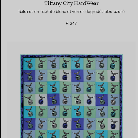
Tiffany City HardWear
Solaires en acétate blanc et verres dégradés bleu azuré
€ 347