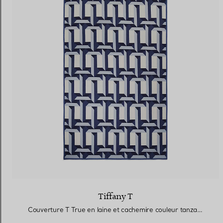
Tiffany T
Couverture T True en laine et cachemire couleur tanzanite