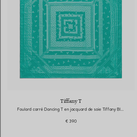
Alliances pour femme
Alliances pour hommes
Prenez
rendez-vous
avec un 
Tiffany T
Foulard carré Dancing T en jacquard de soie Tiffany Blue®
€ 390