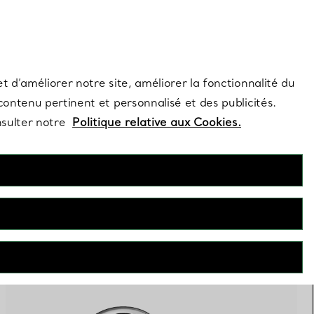
s et exclusivités de la Maison.
Contactez-nous
Connectez-vo
t d’améliorer notre site, améliorer la fonctionnalité du
 contenu pertinent et personnalisé et des publicités.
nsulter notre
Politique relative aux Cookies.
PERSONNALISER
FILTRES