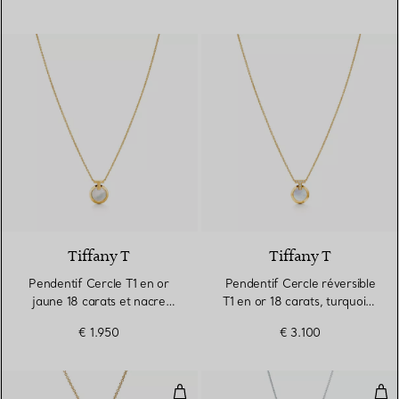
Tiffany T
Tiffany T
Pendentif Cercle T1 en or
Pendentif Cercle réversible
jaune 18 carats et nacre
T1 en or 18 carats, turquoise
blanche
et nacre
€ 1.950
€ 3.100
Pendentif Frange Collection Mail
Pen