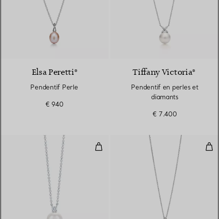
Elsa Peretti®
Tiffany Victoria®
Pendentif Perle
Pendentif en perles et
diamants
€ 940
€ 7.400
Pendentif
Pen