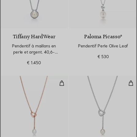
Tiffany HardWear
Paloma Picasso®
Pendentif à maillons en
Pendentif Perle Olive Leaf
perle et argent. 40,6-
€ 530
45,7 cm en argent
€ 1.450
925 millièmes
Collier Lasso Open Heart
Col
2 Matériaux