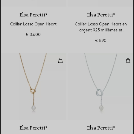
Elsa Peretti®
Elsa Peretti®
Collier Lasso Open Heart
Collier Lasso Open Heart en
argent 925 millièmes et
€ 3.600
perle
€ 890
Collier Lasso Open Heart en or j
Col
2 Matériaux
Elsa Peretti®
Elsa Peretti®