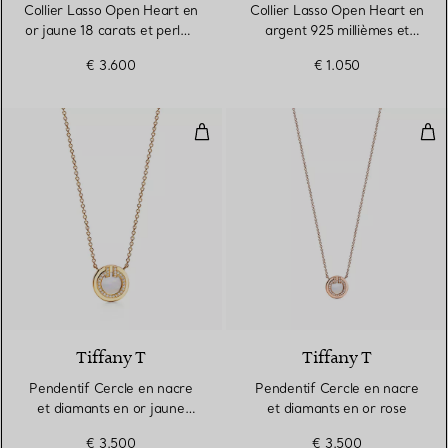
Collier Lasso Open Heart en
Collier Lasso Open Heart en
or jaune 18 carats et perles.
argent 925 millièmes et
7,5-8 mm.
perle
€ 3.600
€ 1.050
Pendentif Cercle en nacre et dia
Pen
3 Matériaux
Tiffany T
Tiffany T
Pendentif Cercle en nacre
Pendentif Cercle en nacre
et diamants en or jaune
et diamants en or rose
18 carats
€ 3.500
€ 3.500