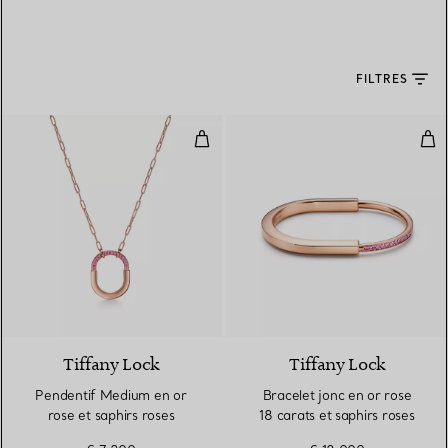
FILTRES
Pendentif Medium en or rose et 
Brac
Tiffany Lock
Tiffany Lock
Pendentif Medium en or
Bracelet jonc en or rose
rose et saphirs roses
18 carats et saphirs roses