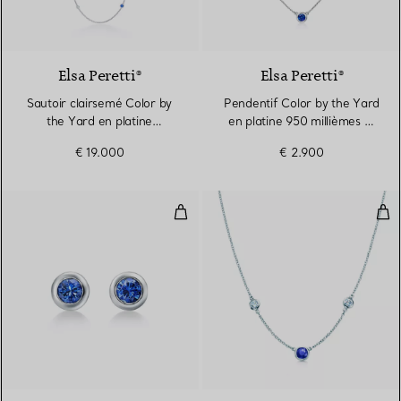
2 Matériaux
Elsa Peretti®
Elsa Peretti®
Sautoir clairsemé Color by
Pendentif Color by the Yard
the Yard en platine
en platine 950 millièmes et
950 millièmes, saphirs et
saphir
€ 19.000
€ 2.900
diamants
Boucles d’oreilles Color by the Y
Dia
2 Matériaux