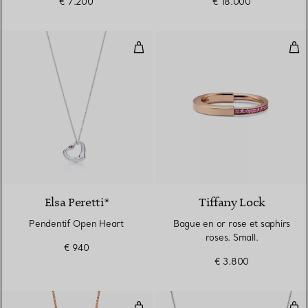
€ 7.200
€ 18.000
Pendentif Open Heart
Bagu
Elsa Peretti®
Tiffany Lock
Pendentif Open Heart
Bague en or rose et saphirs
roses. Small.
€ 940
€ 3.800
Pendentif en or rose et saphir ro
Pen