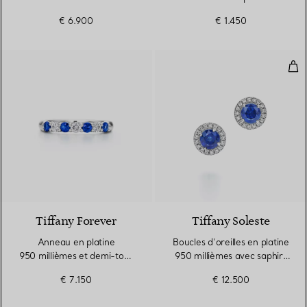
950 millièmes
€ 6.900
€ 1.450
Bouc
Tiffany Forever
Tiffany Soleste
Anneau en platine
Boucles d’oreilles en platine
950 millièmes et demi-tour
950 millièmes avec saphirs
de saphirs et diamants
et diamants
€ 7.150
€ 12.500