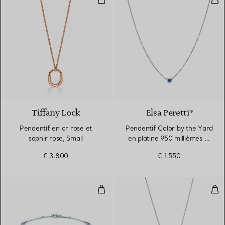
Tiffany Lock
Elsa Peretti®
Pendentif en or rose et
Pendentif Color by the Yard
saphir rose, Small
en platine 950 millièmes et
saphir
€ 3.800
€ 1.550
Color by the Yard Bracelet
Pen