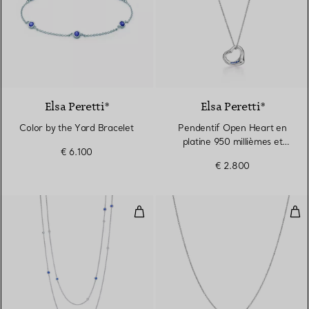
Elsa Peretti®
Elsa Peretti®
Color by the Yard Bracelet
Pendentif Open Heart en
platine 950 millièmes et
€ 6.100
saphirs. 16 mm.
€ 2.800
Sautoir clairsemé Color by the Ya
Pen