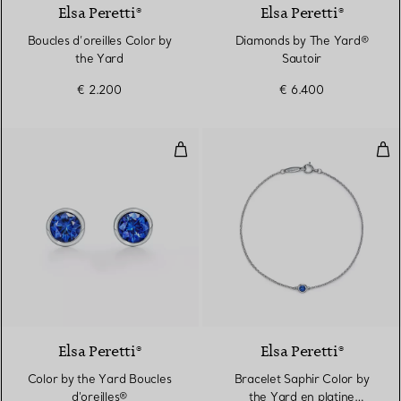
Elsa Peretti®
Elsa Peretti®
Boucles d’oreilles Color by
Diamonds by The Yard®
the Yard
Sautoir
€ 2.200
€ 6.400
Color by the Yard Boucles d'oreil
Bra
2 Matériaux
Elsa Peretti®
Elsa Peretti®
Color by the Yard Boucles
Bracelet Saphir Color by
d'oreilles®
the Yard en platine