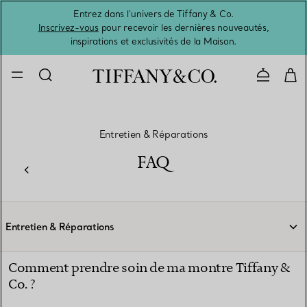
Entrez dans l’univers de Tiffany & Co.
L’été 
Inscrivez-vous
pour recevoir les dernières nouveautés,
inspirations et exclusivités de la Maison.
Contacte
Entretien & Réparations
FAQ
Entretien & Réparations
Comment prendre soin de ma montre Tiffany &
Co. ?