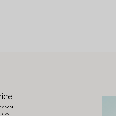
vice
rennent
ns ou