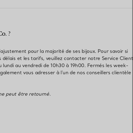
Elsa Peretti®
Comment assortir alliance et
bague de fiançailles
o. ?
ajustement pour la majorité de ses bijoux. Pour savoir si
s délais et les tarifs, veuillez contacter notre Service Clien
 du lundi au vendredi de 10h30 à 19h00. Fermés les week-
alement vous adresser à l'un de nos conseillers clientèle
 ne peut être retourné.