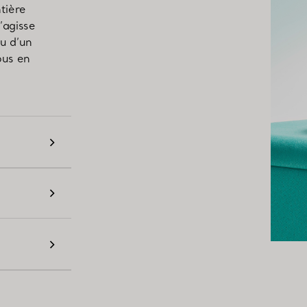
tière
s’agisse
ou d’un
ous en