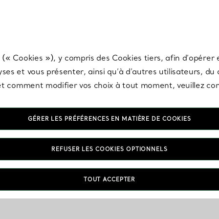
any & Co.
Inscrivez-vous
pour recevoir les dernières nouveautés, inspiration
 (« Cookies »), y compris des Cookies tiers, afin d’opérer e
ses et vous présenter, ainsi qu’à d’autres utilisateurs, du
s et comment modifier vos choix à tout moment, veuillez co
GÉRER LES PRÉFÉRENCES EN MATIÈRE DE COOKIES
REFUSER LES COOKIES OPTIONNELS
Entretien & Réparations
FAQ
TOUT ACCEPTER