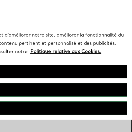
s et exclusivités de la Maison.
Contactez-nous
Connectez-vo
t d’améliorer notre site, améliorer la fonctionnalité du
 contenu pertinent et personnalisé et des publicités.
nsulter notre
Politique relative aux Cookies.