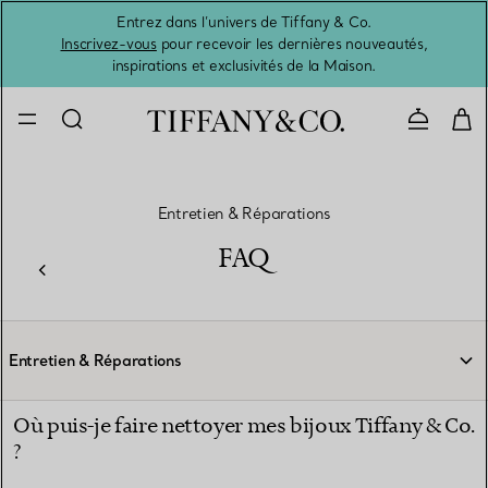
Entrez dans l’univers de Tiffany & Co.
L’été 
Inscrivez-vous
pour recevoir les dernières nouveautés,
inspirations et exclusivités de la Maison.
Contacte
Entretien & Réparations
FAQ
Entretien & Réparations
Où puis-je faire nettoyer mes bijoux Tiffany & Co.
?