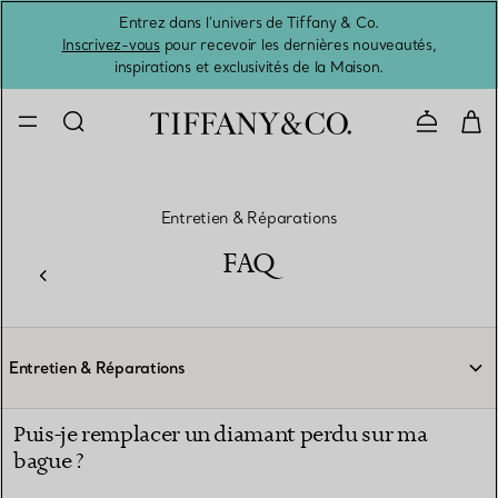
Entrez dans l’univers de Tiffany & Co.
L’été 
Inscrivez-vous
pour recevoir les dernières nouveautés,
inspirations et exclusivités de la Maison.
Contacte
Entretien & Réparations
FAQ
Entretien & Réparations
Puis-je remplacer un diamant perdu sur ma
bague ?