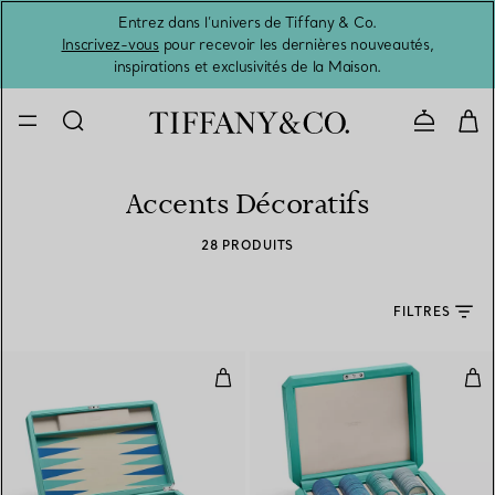
Entrez dans l’univers de Tiffany & Co.
L’été 
Inscrivez-vous
pour recevoir les dernières nouveautés,
inspirations et exclusivités de la Maison.
Contacte
Accents Décoratifs
28 PRODUITS
FILTRES
Coffret Backgammon en cuir Tiff
Cof