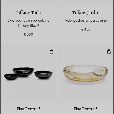
Tiffany Toile
Tiffany Jardin
Vide-poches en porcelaine
Vide-poches en porcelaine
Tiffany Blue®
€ 450
€ 350
Plats Thumbprint en verre de Ven
Pla
Elsa Peretti®
Elsa Peretti®