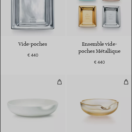
Vide-poches
Ensemble vide-
poches Métallique
€ 440
€ 440
Plat Thumbprint
Pla