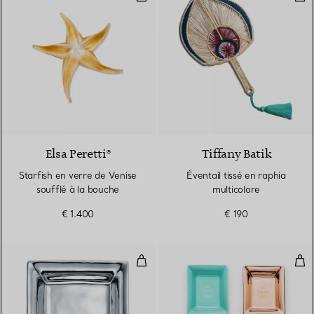
Elsa Peretti®
Tiffany Batik
Starfish en verre de Venise
Éventail tissé en raphia
soufflé à la bouche
multicolore
€ 1.400
€ 190
Vide-poches
Ens