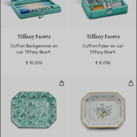
Tiffany Facets
Tiffany Facets
Coffret Backgammon en
Coffret Poker en cuir
cuir Tiffany Blue®.
Tiffany Blue®.
€ 10.200
€ 8.050
Vide-poches en porcelaine Tiffa
Vid
2 Couleurs