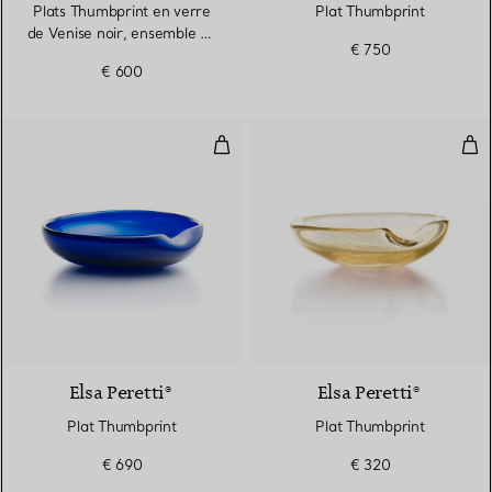
Plats Thumbprint en verre
Plat Thumbprint
de Venise noir, ensemble de
€ 750
trois
€ 600
Plat Thumbprint
Pla
Elsa Peretti®
Elsa Peretti®
Plat Thumbprint
Plat Thumbprint
€ 690
€ 320