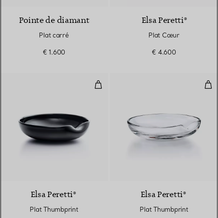
Pointe de diamant
Elsa Peretti®
Plat carré
Plat Cœur
€ 1.600
€ 4.600
Plat Thumbprint
Pla
Elsa Peretti®
Elsa Peretti®
Plat Thumbprint
Plat Thumbprint