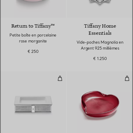
Return to Tiffany™
Tiffany Home
Essentials
Petite boîte en porcelaine
rose morganite
Vide-poches Magnolia en
Argent 925 millièmes
€ 250
€ 1.250
Plat carré
Pla