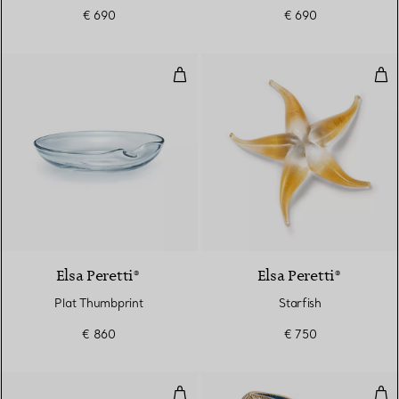
€ 690
€ 690
Plat Thumbprint
Star
Elsa Peretti®
Elsa Peretti®
Plat Thumbprint
Starfish
€ 860
€ 750
Starfish en verre de Venise souff
Éven