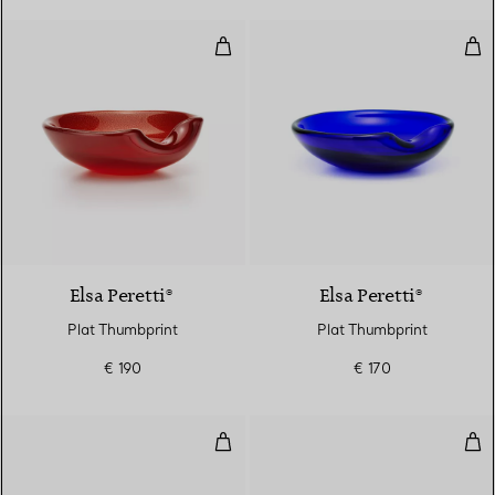
Plat Thumbprint
Pla
Elsa Peretti®
Elsa Peretti®
Plat Thumbprint
Plat Thumbprint
€ 190
€ 170
Plat Thumbprint
Pla