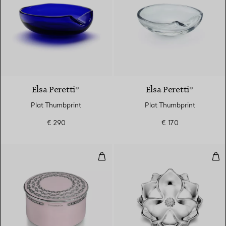
Elsa Peretti®
Elsa Peretti®
Plat Thumbprint
Plat Thumbprint
€ 290
€ 170
Petite boîte en porcelaine rose 
Vid