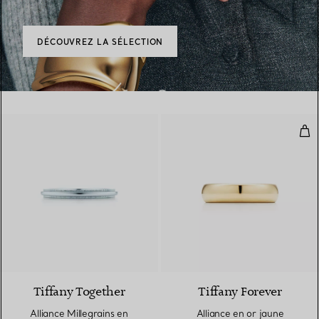
DÉCOUVREZ LA SÉLECTION
All
Tiffany Together
Tiffany Forever
Alliance Millegrains en
Alliance en or jaune