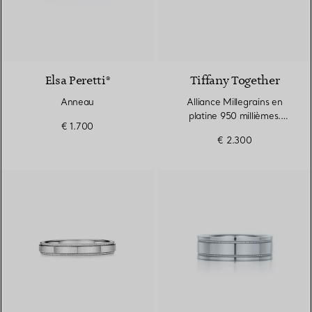
3 Matériaux
Elsa Peretti®
Tiffany Together
Anneau
Alliance Millegrains en
platine 950 millièmes.
€ 1.700
Largeur
€ 2.300