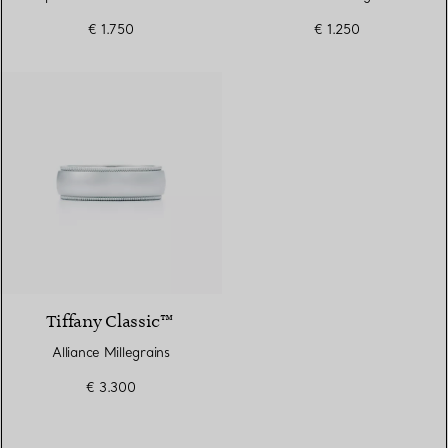
Largeur
€ 1.750
€ 1.250
Tiffany Classic™
Alliance Millegrains
€ 3.300