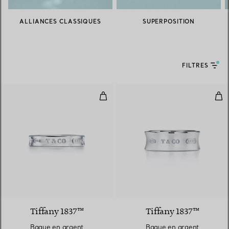
ALLIANCES CLASSIQUES
SUPERPOSITION
FILTRES
Bague en argent 925 millièmes. É
Bag
Tiffany 1837™
Tiffany 1837™
Bague en argent
Bague en argent