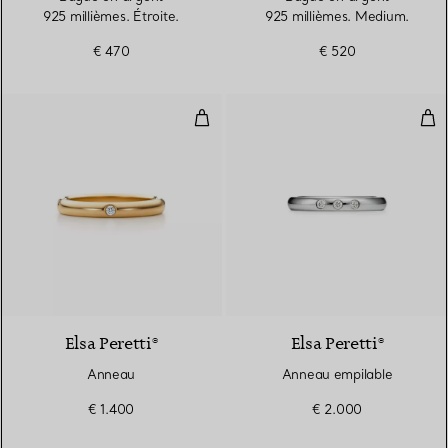
925 millièmes. Étroite.
925 millièmes. Medium.
€ 470
€ 520
Anneau
Ann
Elsa Peretti®
Elsa Peretti®
Anneau
Anneau empilable
€ 1.400
€ 2.000