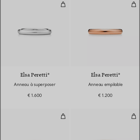
Anneau à superposer
Ann
3 Matériaux
Elsa Peretti®
Elsa Peretti®
Anneau à superposer
Anneau empilable
€ 1.600
€ 1.200
Anneau à superposer
Ann