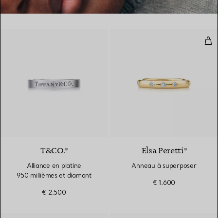
Ann
T&CO.®
Elsa Peretti®
Alliance en platine
Anneau à superposer
950 millièmes et diamant
€ 1.600
€ 2.500