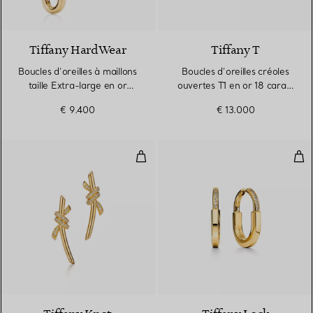
2 Matériaux
Tiffany HardWear
Tiffany T
Boucles d’oreilles à maillons
Boucles d’oreilles créoles
taille Extra-large en or
ouvertes T1 en or 18 carats
jaune 18 carats
et diamants
€ 9.400
€ 13.000
Boucles d’oreilles en or jaune 18
Bou
4 Matériaux