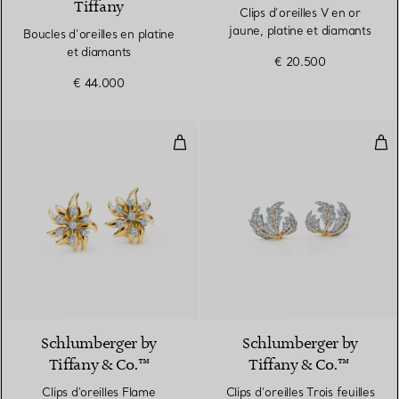
Tiffany
Clips d’oreilles V en or
jaune, platine et diamants
Boucles d’oreilles en platine
et diamants
€ 20.500
€ 44.000
Clips d'oreilles Flame
Clip
Schlumberger by
Schlumberger by
Tiffany & Co.™
Tiffany & Co.™
Clips d'oreilles Flame
Clips d’oreilles Trois feuilles