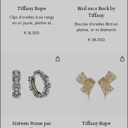
Tiffany Rope
Bird on a Rock by
Tiffany
Clips d’oreilles à six rangs
en or jaune, platine et
Boucles d'oreilles Bird en
diamants
platine, or et diamants
€ 16.500
€ 38.000
Boucles d’oreilles en platine et 
Clip
Sixteen Stone par
Tiffany Rope