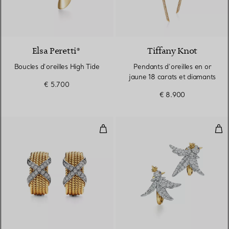
2 Matériaux
Elsa Peretti®
Tiffany Knot
Boucles d’oreilles High Tide
Pendants d’oreilles en or
jaune 18 carats et diamants
€ 5.700
€ 8.900
Clips d’oreilles à six rangs en or 
Bouc