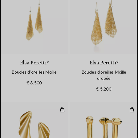
Elsa Peretti®
Elsa Peretti®
Boucles d’oreilles Maille
Boucles d'oreilles Maille
drapée
€ 8.500
€ 5.200
Boucles d’oreilles High Tide en or
Bouc