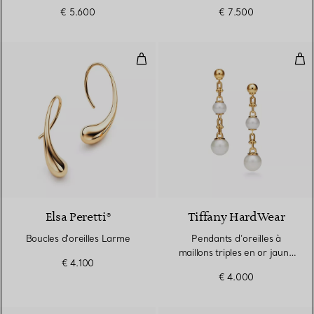
Small
€ 5.600
€ 7.500
Boucles d'oreilles Larme
Pend
Elsa Peretti®
Tiffany HardWear
Boucles d'oreilles Larme
Pendants d’oreilles à
maillons triples en or jaune
€ 4.100
18 carats et perles d’eau
€ 4.000
douce