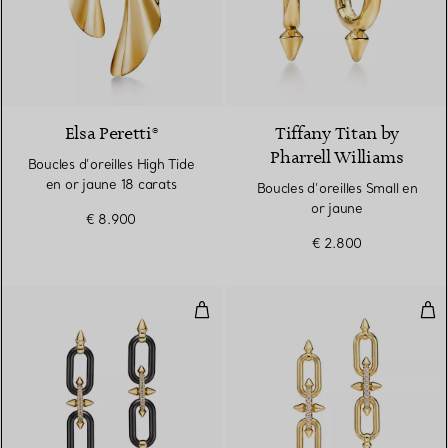
2 Matériaux
Elsa Peretti®
Tiffany Titan by
Pharrell Williams
Boucles d’oreilles High Tide
en or jaune 18 carats
Boucles d’oreilles Small en
or jaune
€ 8.900
€ 2.800
Boucles d’oreilles en titane, or 1
Bouc