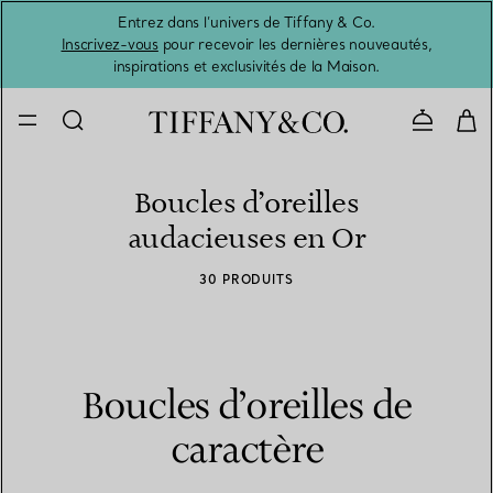
Entrez dans l’univers de Tiffany & Co.
L’été 
Inscrivez-vous
pour recevoir les dernières nouveautés,
inspirations et exclusivités de la Maison.
Contacte
Boucles d’oreilles
audacieuses en Or
30 PRODUITS
Boucles d’oreilles de
caractère