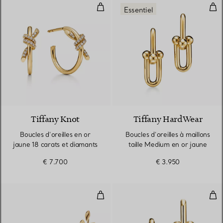
Boucles d’oreilles en or jaune 18
Bouc
Essentiel
3 Matériaux
Tiffany Knot
Tiffany HardWear
Boucles d’oreilles en or
Boucles d’oreilles à maillons
jaune 18 carats et diamants
taille Medium en or jaune
€ 7.700
€ 3.950
Boucles d’oreilles montantes Oli
Bouc