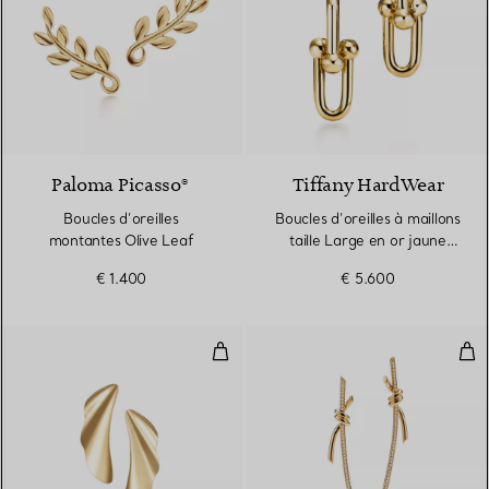
2 Matériaux
Paloma Picasso®
Tiffany HardWear
Boucles d’oreilles
Boucles d’oreilles à maillons
montantes Olive Leaf
taille Large en or jaune
18 carats
€ 1.400
€ 5.600
Boucles d’oreilles High Tide
Pen