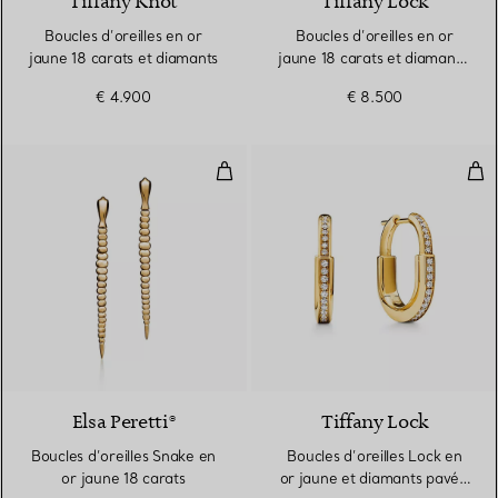
Tiffany Knot
Tiffany Lock
Boucles d’oreilles en or
Boucles d’oreilles en or
jaune 18 carats et diamants
jaune 18 carats et diamants.
Medium.
€ 4.900
€ 8.500
Boucles d’oreilles Snake en or ja
Bouc
2 Matériaux
Elsa Peretti®
Tiffany Lock
Boucles d’oreilles Snake en
Boucles d’oreilles Lock en
or jaune 18 carats
or jaune et diamants pavés,