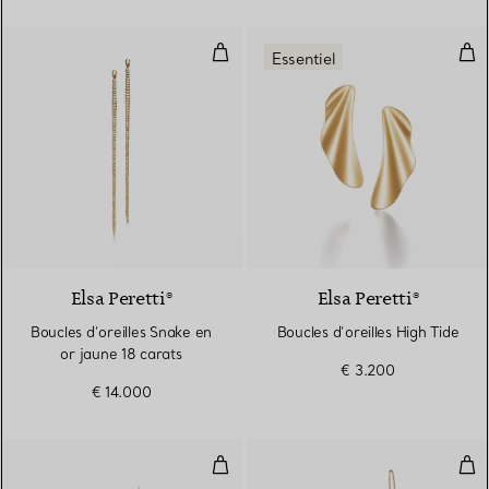
Boucles d’oreilles Snake en or ja
Bouc
Essentiel
2 Matériaux
Elsa Peretti®
Elsa Peretti®
Boucles d’oreilles Snake en
Boucles d’oreilles High Tide
or jaune 18 carats
€ 3.200
€ 14.000
Boucles d’oreilles Maille
Bouc