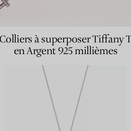
Bagues pour couples
Bagues Eternité
Colliers à superposer Tiffany 
en Argent 925 millièmes
expert en diamants Tiffany.