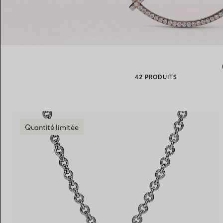
Alliances pour femme
Alliances pour hommes
42 PRODUITS
Prenez
rendez-vous
avec un 
Quantité limitée