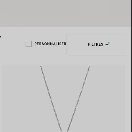
Elsa Peretti®
Comment assortir alliance et
bague de fiançailles
T
PERSONNALISER
FILTRES