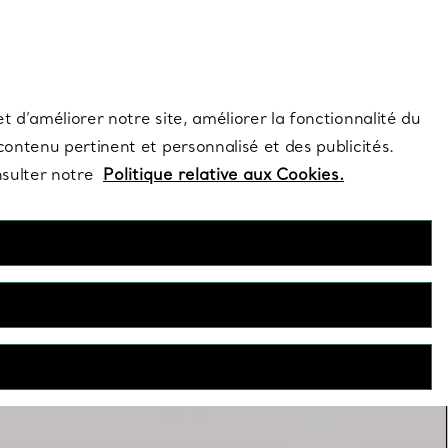
s et exclusivités de la Maison.
Contactez-nous
Connectez-vo
t d’améliorer notre site, améliorer la fonctionnalité du
 contenu pertinent et personnalisé et des publicités.
nsulter notre
Politique relative aux Cookies.
Superposer les colliers
n seul collier ? Associez plusieurs de ces créations pour une
superposition réussie.