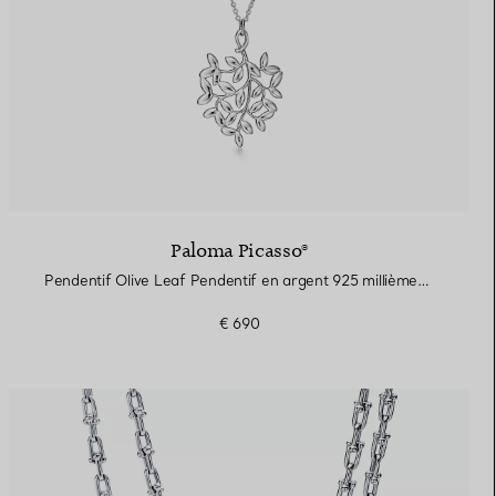
Paloma Picasso®
Pendentif Olive Leaf Pendentif en argent 925 millièmes, Olive Leaf par Paloma Picasso®. Small.
€ 690