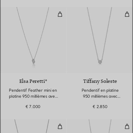
Pendentif Feather mini en platin
Pen
2 Matériaux
Elsa Peretti®
Tiffany Soleste
Pendentif Feather mini en
Pendentif en platine
platine 950 millièmes avec
950 millièmes avec
diamants pavés
diamants
€ 7.000
€ 2.850
Pendentif
Pen