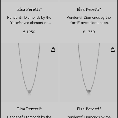
Elsa Peretti®
Elsa Peretti®
Pendentif Diamonds by the
Pendentif Diamonds by the
Yard® avec diamant en
Yard® avec diamant en
platine 950 millièmes
platine 950 millièmes
€ 1.950
€ 1.750
Pendentif Diamonds by the Yard®
Pen
2 Matériaux
Elsa Peretti®
Elsa Peretti®
Pendentif Diamonds by the
Pendentif Diamonds by the