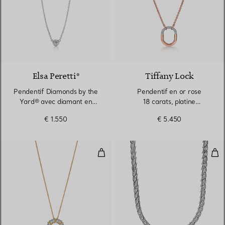
2 Matériaux
Elsa Peretti®
Tiffany Lock
Pendentif Diamonds by the
Pendentif en or rose
Yard® avec diamant en
18 carats, platine
platine 950 millièmes
950 millièmes et diamants,
€ 1.550
€ 5.450
Small
Pendentif Cercle en platine, or 
Col