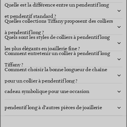
Quelle est la différence entre un pendentif long
et pendentif standard ?
Quelles collections Tiffany proposent des colliers
à pendentif long ?
Quels sont les styles de colliers à pendentif long
les plus élégants en joaillerie fine ?
Comment entretenir un collier à pendentif long
Tiffany ?
Comment choisir la bonne longueur de chaîne
Un collier à pendentif long Tiffany est-il un
pour un collier à pendentif long ?
cadeau symbolique pour une occasion
Comment puis-je superposer un collier à
marquante ?
pendentif long à d’autres pièces de joaillerie
fine ?