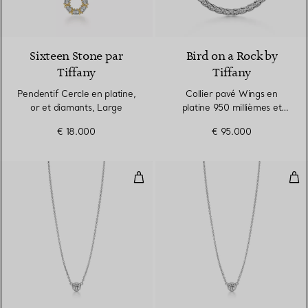
Sixteen Stone par
Bird on a Rock by
Tiffany
Tiffany
Pendentif Cercle en platine,
Collier pavé Wings en
or et diamants, Large
platine 950 millièmes et
diamants
€ 18.000
€ 95.000
Pendentif Diamonds by the Yard®
Pen
2 Matériaux