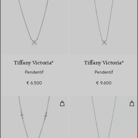
2 Matériaux
Tiffany Victoria®
Tiffany Victoria®
Pendentif
Pendentif
€ 6.500
€ 9.600
Pendentif en corolle de fleur
Pend