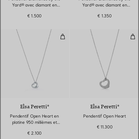
Yard® avec diamant en
Yard® avec diamant en
platine 950 millièmes
platine 950 millièmes
€ 1.500
€ 1.350
Pendentif Open Heart en platine
Pen
3 Matériaux
Elsa Peretti®
Elsa Peretti®
Pendentif Open Heart en
Pendentif Open Heart
platine 950 millièmes et
€ 11.300
diamants
€ 2.100