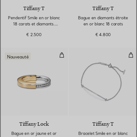
Tiffany T
Tiffany T
Pendentif Smile en or blanc
Bague en diamants étroite
18 carats et diamants.
en or blanc 18 carats
Small.
€ 2.500
€ 4.800
Bague en or jaune et or blanc 18
Brac
Nouveauté
Tiffany Lock
Tiffany T
Bague en or jaune et or
Bracelet Smile en or blanc