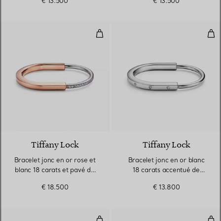
€ 13.500
€ 13.500
cercle
cercle
Bracelet jonc en or rose et blan
Bra
3 Matériaux
Tiffany Lock
Tiffany Lock
Bracelet jonc en or rose et
Bracelet jonc en or blanc
blanc 18 carats et pavé de
18 carats accentué de
diamants demi-cercle
diamants
€ 18.500
€ 13.800
Bracelet jonc en or jaune et bla
Bra