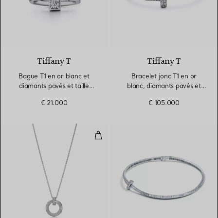
Tiffany T
Tiffany T
Bague T1 en or blanc et
Bracelet jonc T1 en or
diamants pavés et taille
blanc, diamants pavés et
baguette
taille baguette
€ 21.000
€ 105.000
Pendentif Cercle T1 étroit en or 