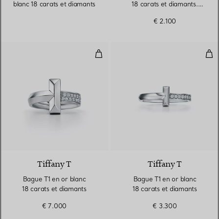
blanc 18 carats et diamants
18 carats et diamants.
Small.
€ 2.100
Bague T1 en or blanc 18 carats e
Bag
3 Matériaux
Tiffany T
Tiffany T
Bague T1 en or blanc
Bague T1 en or blanc
18 carats et diamants
18 carats et diamants
€ 7.000
€ 3.300