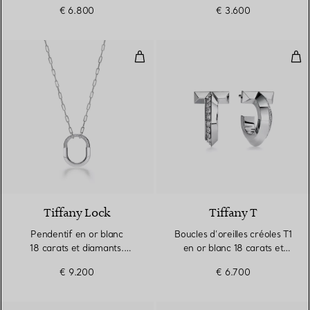
€ 6.800
€ 3.600
Pendentif en or blanc 18 carats 
Bouc
3 Matériaux
Tiffany Lock
Tiffany T
Pendentif en or blanc
Boucles d’oreilles créoles T1
18 carats et diamants.
en or blanc 18 carats et
Medium.
diamants
€ 9.200
€ 6.700