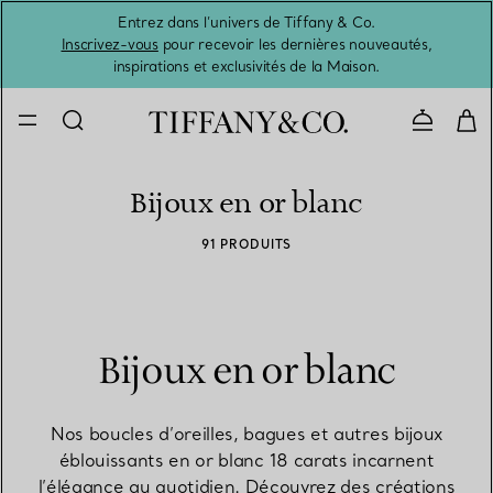
Entrez dans l’univers de Tiffany & Co.
L’été 
Inscrivez-vous
pour recevoir les dernières nouveautés,
inspirations et exclusivités de la Maison.
Contacte
Bijoux en or blanc
91 PRODUITS
Bijoux en or blanc
Nos boucles d’oreilles, bagues et autres bijoux
éblouissants en or blanc 18 carats incarnent
l’élégance au quotidien. Découvrez des créations