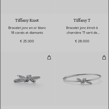
2 Matériaux
Tiffany Knot
Tiffany T
Bracelet jonc en or blanc
Bracelet jonc étroit à
18 carats et diamants
charnière T1 serti de
diamants en pavé en or
€ 25.000
€ 28.000
blanc 18 carats
Bague en or blanc 18 carats et 
Bra
2 Matériaux