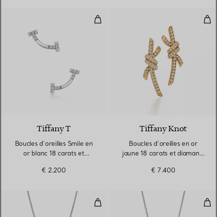
Boucles d’oreilles Smile en or bla
Bouc
3 Matériaux
Tiffany T
Tiffany Knot
Boucles d’oreilles Smile en
Boucles d’oreilles en or
or blanc 18 carats et
jaune 18 carats et diamants
diamants. Mini.
pavés
€ 2.200
€ 7.400
Pendentif taille Small en or blan
Pen