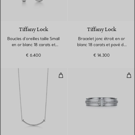
3 Matériaux
Tiffany Lock
Tiffany Lock
Boucles d’oreilles taille Small
Bracelet jonc étroit en or
en or blanc 18 carats et
blanc 18 carats et pavé de
diamants
diamants demi-cercle
€ 6.400
€ 14.300
Pendentif Smile en or blanc 18 ca
Bag
3 Matériaux