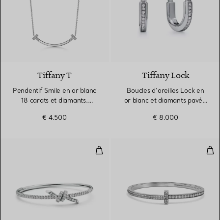
3 Matériaux
Tiffany T
Tiffany Lock
Pendentif Smile en or blanc
Boucles d’oreilles Lock en
18 carats et diamants.
or blanc et diamants pavés,
Medium.
Small
€ 4.500
€ 8.000
Bracelet jonc en or blanc 18 cara
Brac