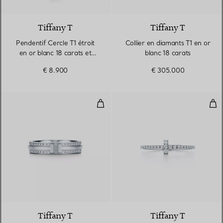
3 Matériaux
Tiffany T
Tiffany T
Pendentif Cercle T1 étroit
Collier en diamants T1 en or
en or blanc 18 carats et
blanc 18 carats
pavé de diamants
€ 8.900
€ 305.000
Bague étroite en pavé de diamant
All
2 Matériaux
Tiffany T
Tiffany T