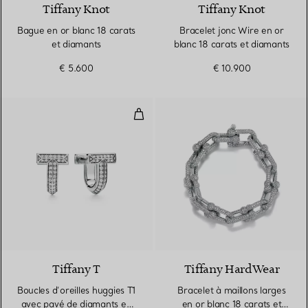
Tiffany Knot
Tiffany Knot
Bague en or blanc 18 carats
Bracelet jonc Wire en or
et diamants
blanc 18 carats et diamants
€ 5.600
€ 10.900
Boucles d’oreilles huggies T1 av
3 Matériaux
Tiffany T
Tiffany HardWear
Boucles d’oreilles huggies T1
Bracelet à maillons larges
avec pavé de diamants en
en or blanc 18 carats et