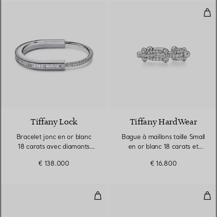
Bagu
Tiffany Lock
Tiffany HardWear
Bracelet jonc en or blanc
Bague à maillons taille Small
18 carats avec diamants
en or blanc 18 carats et
pavés et taille baguette
pavé de diamants
€ 138.000
€ 16.800
Bague à maillons taille Small en 
Bra