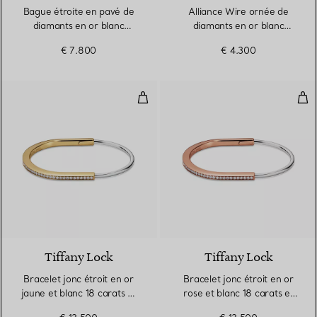
Bague étroite en pavé de
Alliance Wire ornée de
diamants en or blanc
diamants en or blanc
18 carats
18 carats
€ 7.800
€ 4.300
Bracelet jonc étroit en or jaune 
Bra
3 Matériaux
Tiffany Lock
Tiffany Lock
Bracelet jonc étroit en or
Bracelet jonc étroit en or
jaune et blanc 18 carats et
rose et blanc 18 carats et
pavé de diamants demi-
pavé de diamants demi-