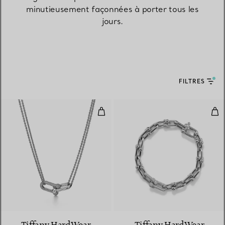
minutieusement façonnées à porter tous les
jours.
FILTRES
Pendentif à maillons doubles tail
Bra
3 Matériaux