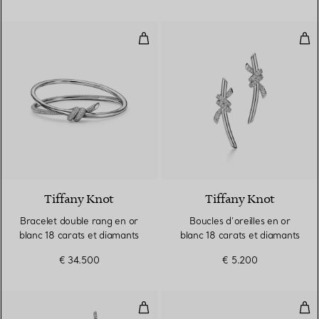
Bracelet double rang en or blanc
Bouc
3 Matériaux
Tiffany Knot
Tiffany Knot
Bracelet double rang en or
Boucles d’oreilles en or
blanc 18 carats et diamants
blanc 18 carats et diamants
€ 34.500
€ 5.200
Pendants d’oreilles en or blanc 1
Bag