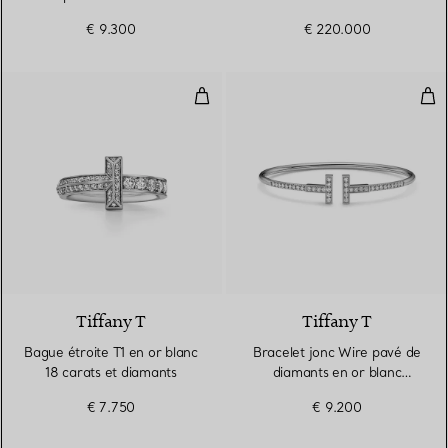
demi-cercle en or blanc
pavé de diamants
€ 9.300
€ 220.000
18 carats
Bague étroite T1 en or blanc 18 
Bra
3 Matériaux
Tiffany T
Tiffany T
Bague étroite T1 en or blanc
Bracelet jonc Wire pavé de
18 carats et diamants
diamants en or blanc
18 carats
€ 7.750
€ 9.200