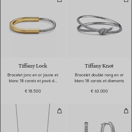
3 Matériaux
Tiffany Lock
Tiffany Knot
Bracelet jonc en or jaune et
Bracelet double rang en or
blanc 18 carats et pavé de
blanc 18 carats et diamants
diamants demi-cercle
€ 18.500
€ 63.000
Pendentif Smile en or blanc 18 c
Bouc