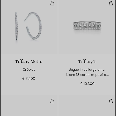
Créoles
Bag
2 Matériaux
Tiffany Metro
Tiffany T
Créoles
Bague True large en or
blanc 18 carats et pavé de
€ 7.400
diamants
€ 10.300
Bague Wire ornée de diamants en
Bra