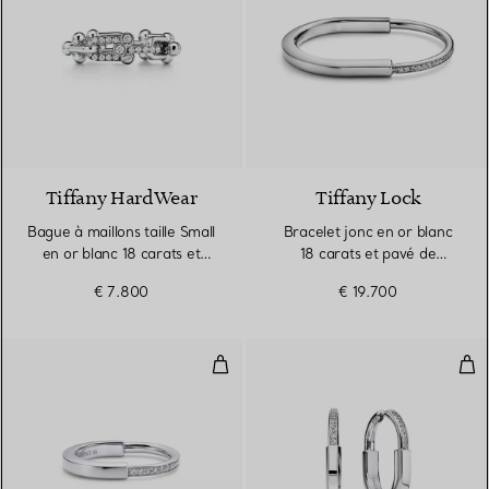
3 Matériaux
Tiffany HardWear
Tiffany Lock
Bague à maillons taille Small
Bracelet jonc en or blanc
en or blanc 18 carats et
18 carats et pavé de
diamants
diamants demi-cercle
€ 7.800
€ 19.700
Bague en or blanc 18 carats et 
Bou