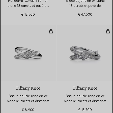
Pendentif Cercle T1 en or
Bracelet jonc en or blanc
blanc 18 carats et pavé de
18 carats et pavé de
diamants
diamants tour complet
€ 12.900
€ 47.600
Bague double rang en or blanc 1
Bag
3 Matériaux
Tiffany Knot
Tiffany Knot
Bague double rang en or
Bague double rang en or
blanc 18 carats et diamants
blanc 18 carats et diamants
€ 8.900
€ 13.700