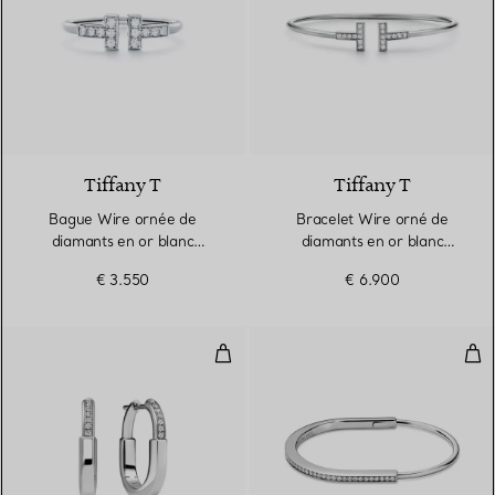
3 Matériaux
Tiffany T
Tiffany T
Bague Wire ornée de
Bracelet Wire orné de
diamants en or blanc
diamants en or blanc
18 carats
18 carats
€ 3.550
€ 6.900
Boucles d’oreilles taille Small en
Bra