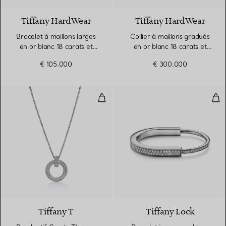
Tiffany HardWear
Tiffany HardWear
Bracelet à maillons larges
Collier à maillons gradués
en or blanc 18 carats et
en or blanc 18 carats et
diamants
diamants
€ 105.000
€ 300.000
Pendentif Cercle T1 en or blanc 
Bra
3 Matériaux
Tiffany T
Tiffany Lock