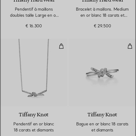
Tiffany HardWear
Tiffany HardWear
Pendentif à maillons
Bracelet à maillons. Medium
doubles taille Large en or
en or blanc 18 carats et
blanc 18 carats et pavé de
diamants
€ 16.300
€ 29.500
diamants
Pendentif en or blanc 18 carats 
Bag
3 Matériaux
Tiffany Knot
Tiffany Knot
Pendentif en or blanc
Bague en or blanc 18 carats
18 carats et diamants
et diamants