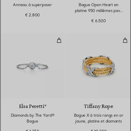
Anneau à superposer
Bague Open Heart en
platine 950 millièmes pavé
€ 2.800
de diamants
€ 6.500
Diamonds by The Yard® Bague
Bag
3 Matériaux
Elsa Peretti®
Tiffany Rope
Diamonds by The Yard®
Bague X à trois rangs en or
Bague
jaune, platine et diamants