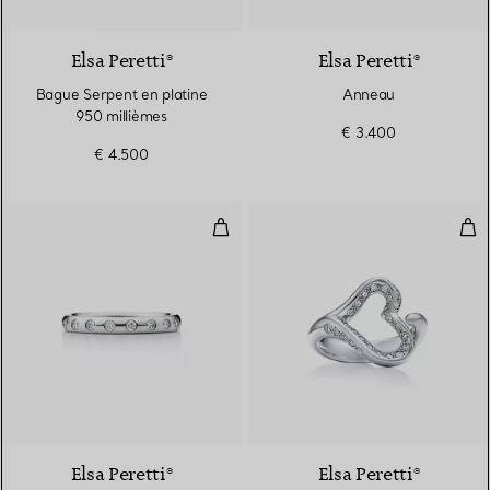
Elsa Peretti®
Elsa Peretti®
Bague Serpent en platine
Anneau
950 millièmes
€ 3.400
€ 4.500
Anneau à superposer
Bag
3 Matériaux
Elsa Peretti®
Elsa Peretti®