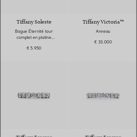
3 Matériaux
Tiffany Soleste
Tiffany Victoria™
Bague Éternité tour
Anneau
complet en platine
€ 33.000
950 millièmes et diamants.
€ 5.950
Largeur