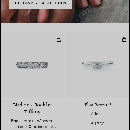
DÉCOUVREZ LA SÉLECTION
Bague étroite Wings en platine 9
Alli
2 Matériaux
Bird on a Rock by
Elsa Peretti®
Tiffany
Alliance
Bague étroite Wings en
€ 1.700
platine 950 millièmes et