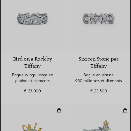
2 Matériaux
Bird on a Rock by
Sixteen Stone par
Tiffany
Tiffany
Bague Wings Large en
Bague en platine
platine et diamants
950 millièmes et diamants
€ 23.000
€ 23.500
Bague en or jaune 18 carats, pla
Bag