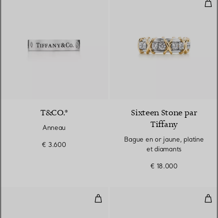
Bag
T&CO.®
Sixteen Stone par
Tiffany
Anneau
Bague en or jaune, platine
€ 3.600
et diamants
€ 18.000
Bague X à deux rangs en platine
Bag