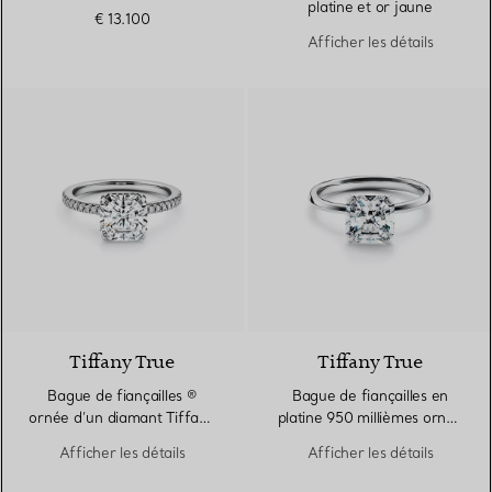
de diamants. Largeur
platine et or jaune
€ 13.100
Afficher les détails
Tiffany True
Tiffany True
Bague de fiançailles ®
Bague de fiançailles en
ornée d’un diamant Tiffany
platine 950 millièmes ornée
True® sur un anneau en
d’un diamant Tiffany True
Afficher les détails
Afficher les détails
platine 950 millièmes et
diamants