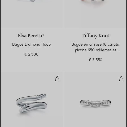
Elsa Peretti®
Tiffany Knot
Bague Diamond Hoop
Bague en or rose 18 carats,
platine 950 millièmes et
€ 2.500
diamants
€ 3.550
Bague Serpent en platine 950 mi
Ann