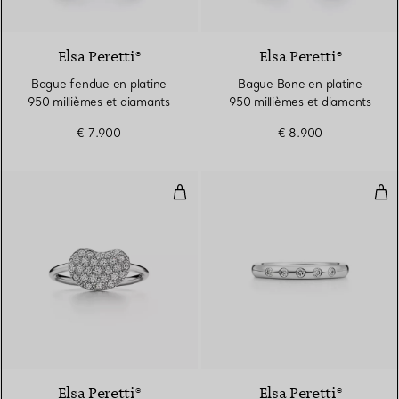
Elsa Peretti®
Elsa Peretti®
Bague fendue en platine
Bague Bone en platine
950 millièmes et diamants
950 millièmes et diamants
€ 7.900
€ 8.900
Bague Wire Bean en platine 950 
Ann
2 Matériaux
Elsa Peretti®
Elsa Peretti®