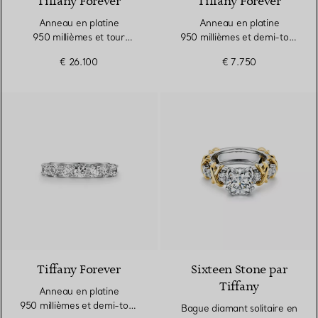
Tiffany Forever
Tiffany Forever
Anneau en platine
Anneau en platine
950 millièmes et tour
950 millièmes et demi-tour
complet de diamants.
de diamants. Largeur
€ 26.100
€ 7.750
Largeur
Tiffany Forever
Sixteen Stone par
Tiffany
Anneau en platine
950 millièmes et demi-tour
Bague diamant solitaire en