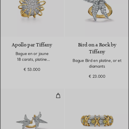
Apollo par Tiffany
Bird on a Rock by
Tiffany
Bague en or jaune
18 carats, platine
Bague Bird en platine, or et
950 millièmes et diamants
diamants
€ 53.000
€ 23.000
Bague Lovebirds en platine, or e