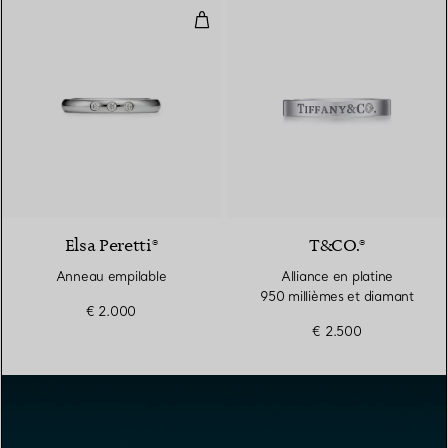
Anneau empilable
3 Matériaux
Elsa Peretti®
T&CO.®
Anneau empilable
Alliance en platine
950 millièmes et diamant
€ 2.000
€ 2.500