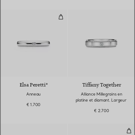
Anneau
3 Matériaux
Elsa Peretti®
Tiffany Together
Anneau
Alliance Millegrains en
platine et diamant. Largeur
€ 1.700
€ 2.700
Bag