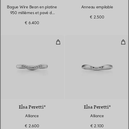
Bague Wire Bean en platine
Anneau empilable
950 millièmes et pavé de
€ 2.500
diamants. 12 mm.
€ 6.400
Alliance
Alli
3 Matériaux
Elsa Peretti®
Elsa Peretti®
Alliance
Alliance
€ 2.600
€ 2.100