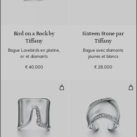
2 Couleurs
Bird on a Rock by
Sixteen Stone par
Tiffany
Tiffany
Bague Lovebirds en platine,
Bague avec diamants
or et diamants
jaunes et blancs
€ 40.000
€ 28.000
Bague fendue en platine 950 mil
Bag