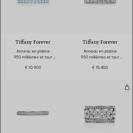
Tiffany Forever
Tiffany Forever
Anneau en platine
Anneau en platine
950 millièmes et tour
950 millièmes et tour
complet de diamants.
complet de diamants.
€ 10.900
€ 15.400
Largeur
Largeur
Ann