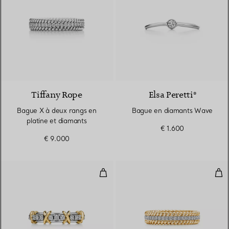
3 Matériaux
Tiffany Rope
Elsa Peretti®
Bague X à deux rangs en
Bague en diamants Wave
platine et diamants
€ 1.600
€ 9.000
Bague en platine, or jaune et dia
Bag