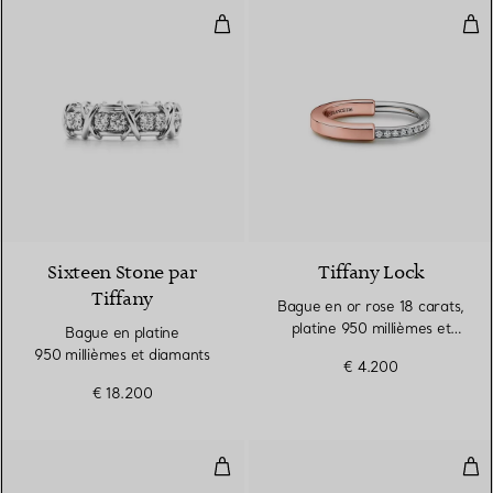
Bague en platine 950 millièmes 
Bag
2 Couleurs
Sixteen Stone par
Tiffany Lock
Tiffany
Bague en or rose 18 carats,
platine 950 millièmes et
Bague en platine
diamants, Small
950 millièmes et diamants
€ 4.200
€ 18.200
Bague Wings Large en platine et
Bag