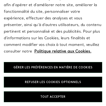
RETOUR EN HAUT
afin d’opérer et d’améliorer notre site, améliorer la
fonctionnalité du site, personnaliser votre
expérience, effectuer des analyses et vous
présenter, ainsi qu’à d’autres utilisateurs, du contenu
pertinent et personnalisé et des publicités. Pour plus
d’informations sur les Cookies, leurs finalités et
Bagues en Platine avec Diamants
comment modifier vos choix à tout moment, veuillez
consulter notre
Politique relative aux Cookies.
Capturant l’art légendaire de la Maison, notre collection
convoitée de Bagues en Platine avec Diamants est une véritable
expression d’amour. Explorez des bagues épurées en argent
sterling et des bagues éclatantes en or, agrémentées de détails
GÉRER LES PRÉFÉRENCES EN MATIÈRE DE COOKIES
emblématiques de Tiffany comme les motifs T, cadenas et
nœud. Nos légendaires bagues en diamant se déclinent en
modèles pavés et solitaires. Faites une déclaration audacieuse
REFUSER LES COOKIES OPTIONNELS
avec l’une de nos bagues cocktail, sertie de quelques-unes des
plus belles pierres précieuses au monde. Nos bagues classiques
et contemporaines pour femmes et hommes célèbrent les liens
TOUT ACCEPTER
les plus précieux, qu’il s’agisse d’amour, d’amitié ou de famille.
Apportez une touche personnelle à une bague anneau ou